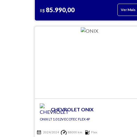
85.990,00
Ver Mais
R$
CHEVROLET ONIX
ONIX LT 1.0 12V ECOTEC FLEX 4P
2024/2024
88000 km
Flex