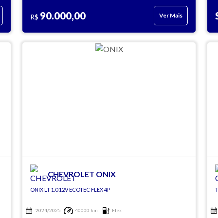
90.000,00
Ver Mais
R$
CHEVROLET ONIX
ONIX LT 1.0 12V ECOTEC FLEX 4P
T
2024/2025
40000 km
Flex