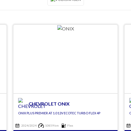
CHEVROLET ONIX
ONIX PLUS PREMIER AT 1.0 12V ECOTEC TURBO FLEX 4P
O
2024/2024
10859 km
Flex