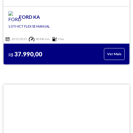
FORD KA
1.0 TI-VCT FLEX SE MANUAL
2015/2015
96946 km
Flex
37.990,00
Ver Mais
R$